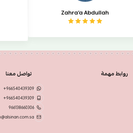
Zahra’a Abdullah
روابط مهمة
تواصل معنا
+966540439309
+966540439309
966138660306
o@alsinan.com.sa