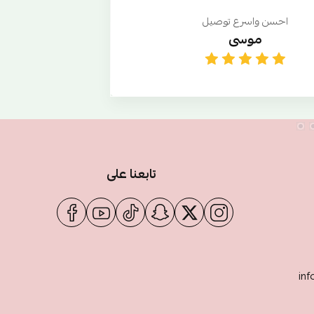
احسن واسرع توصيل
موسى
ki
تابعنا على
inf