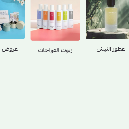
عطور النيش
عروض ت
زيوت الفواحات