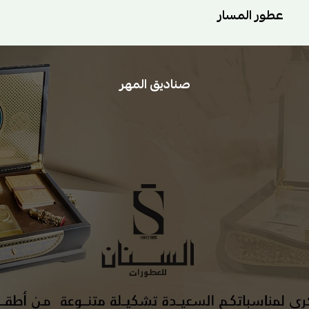
عطور المسار
صناديق المهر
معاميل السنان
مباخر
تولات العطور
دهن العود