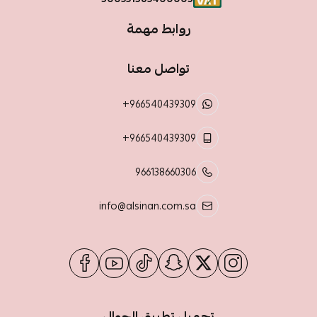
روابط مهمة
تواصل معنا
+966540439309
+966540439309
966138660306
info@alsinan.com.sa
تحميل تطبيق الجوال