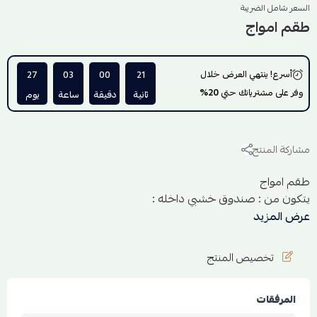
السعر شامل الضريبة
طقم امواج
أسرع! ينتهي العرض خلال
20
00
03
27
وفر على مشترياتك حتي
20%
ثانية
دقيقة
ساعة
يوم
مشاركة المنتج
طقم امواج
يتكون من : صندوق خشبي داخله :
كبك قلامور
عرض المزيد
ربع تولة مركز افاق
18 جرام بخور ايرياني
تخصيص المنتج
المرفقات