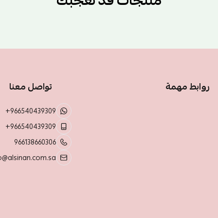
منتجات قد تعجبك
روابط مهمة
تواصل معنا
+966540439309
+966540439309
966138660306
o@alsinan.com.sa