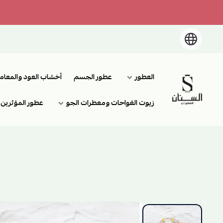
العطور
عطور الجسم
أخشاب العود والمعام
السنان للعطور والعسل الطبيعي
زيوت الفواحات ومعطرات الجو
عطور المؤثرين