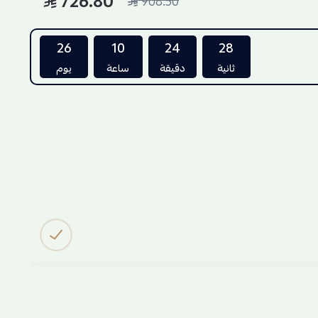
726.80
908.50
26
10
24
27
ثانية
دقيقة
ساعة
يوم