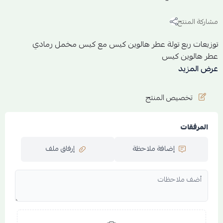
مشاركة المنتج
توزيعات ربع تولة عطر هالوين كيس مع كيس مخمل رمادي
عطر هالوين كيس
الخط العطري
عرض المزيد
البرغموث - البرتقال
الاوركيد -الفريزيا
تخصيص المنتج
الخوخ
الفانيلا
الشكولاتة
المرفقات
التونكا
إضافة ملاحظة
إرفاق ملف