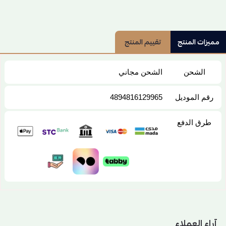
مميزات المنتج
تقييم المنتج
الشحن
الشحن مجاني
رقم الموديل
4894816129965
طرق الدفع
آراء العملاء