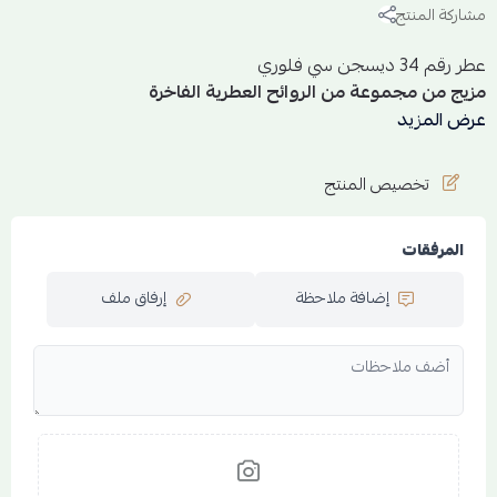
مشاركة المنتج
عطر رقم 34 ديسجن سي فلوري
مزيج من مجموعة من الروائح العطرية الفاخرة
تصنع حولك هالة عطرية قوية وفواحة تظهر في المكان مع أول
عرض المزيد
إطلالة لك،
العطر يناسب كل محافلك ومجتمعاتك المختلفة.
تخصيص المنتج
بتركيز أقوى وثبات أكبر.
المرفقات
الجنس: للجنسين
الحجم:50 مل
إضافة ملاحظة
إرفاق ملف
التركيز: باريفيوم 30%
العائلة العطرية: شرقية
المكونات:
القمة العطرية : الكشمش الاسود - الماندرين الاخضر
الوسط العطري : النيرولي - الورد - الباتشولي
القاعدة العطرية : المسك الابيض - الفانيليا