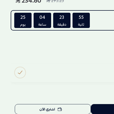
234.60
293.25
25
04
23
54
ثانية
دقيقة
ساعة
يوم
اشتري الآن