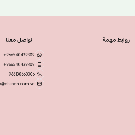
روابط مهمة
تواصل معنا
+966540439309
+966540439309
966138660306
o@alsinan.com.sa