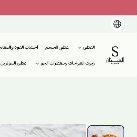
العطور
عطور الجسم
أخشاب العود والمعام
السنان للعطور والعسل الطبيعي
زيوت الفواحات ومعطرات الجو
عطور المؤثرين