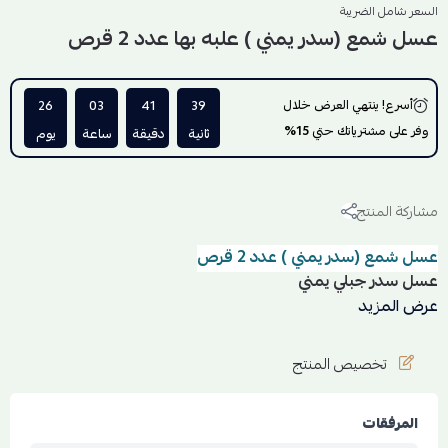
السعر شامل الضريبة
عسل شمع (سدر يمني ) علبه بها عدد 2 قرص
أسرع! ينتهي العرض خلال
38
41
03
26
وفر على مشترياتك حتي
15%
ثانية
دقيقة
ساعة
يوم
مشاركة المنتج
عسل شمع (سدر يمني ) عدد 2 قرص
عسل سدر جبلي يمني
مصدر العسل : اليمن منطقه دوعن
عرض المزيد
السدر شجر شائعة لها أسماء كثير مثل العناب, النبق, العلب, الكنار و
تخصيص المنتج
غيرها من الأسماء
وهي من الأشجار الشوكية وأعسالها ضمن مجموعة عسل الشوكة.
المرفقات
تتواجد في المناطق المعتدلة و الحارة