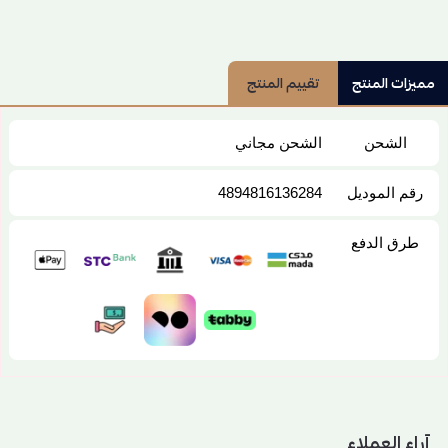
مميزات المنتج
تقييم المنتج
الشحن
الشحن مجاني
رقم الموديل
4894816136284
طرق الدفع
آراء العملاء