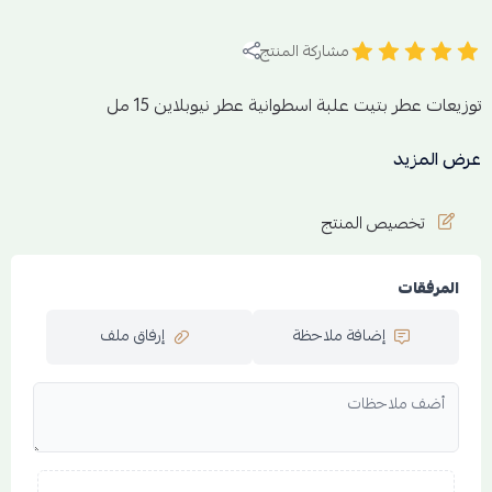
مشاركة المنتج
توزيعات عطر بتيت علبة اسطوانية عطر نيوبلاين 15 مل
عرض المزيد
توزيعات في عبوة 15 مل مع علبه اسطوانية برتقالية تميز الى توزيعات
نسائية
تخصيص المنتج
العطر فواح
اقل كمية 6 حبات وتاتي في بكج كرتون ومكن العميل طلب الكمية
اكثر
المرفقات
الخط العطري :
إضافة ملاحظة
إرفاق ملف
الليمون -التوت الاحمر
الياسمين
التفاح - المسك
العنبر -خشب الارز