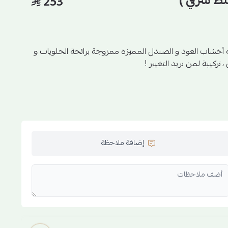
لط شرقي )
253
مركز مخلط النقاء مخلط فريد برائحه أخشاب العود و الصندل المميزة ممزوجة برائحة الحلويات و
ركيبة لمن يريد التغيير !
إضافة ملاحظة