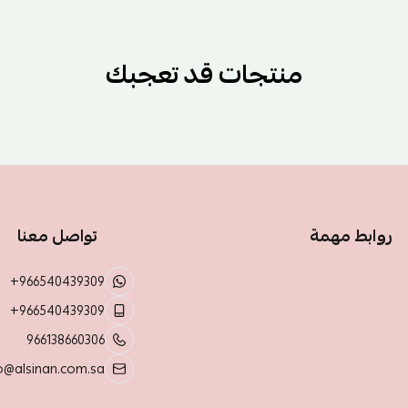
منتجات قد تعجبك
روابط مهمة
تواصل معنا
+966540439309
+966540439309
966138660306
o@alsinan.com.sa