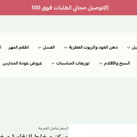
توصيل مجاني الطلبات فوق 100
يل
دهن العود والزيوت العطرية
العسل
اطقم المهر
ا
السبح والأقلام
توزيعات المناسبات
عروض عودة المدارس
السعر شامل الضريبة