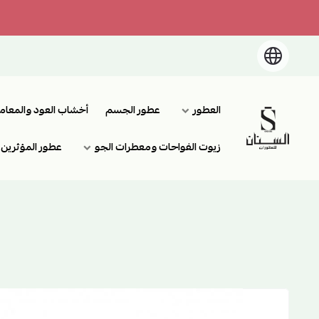
العطور
عطور الجسم
أخشاب العود والمعام
السنان للعطور والعسل الطبيعي
زيوت الفواحات ومعطرات الجو
عطور المؤثرين