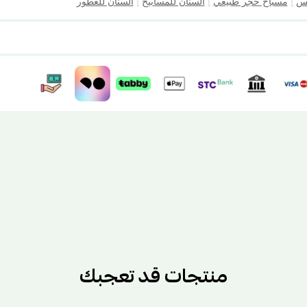
نس
|
مسباح حجر طبيعي
|
السنان للمسابيح
|
السنان للعطور
منتجات قد تعجبك