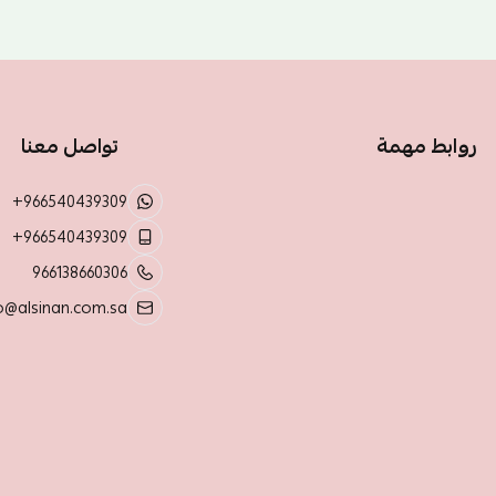
روابط مهمة
تواصل معنا
+966540439309
+966540439309
966138660306
o@alsinan.com.sa