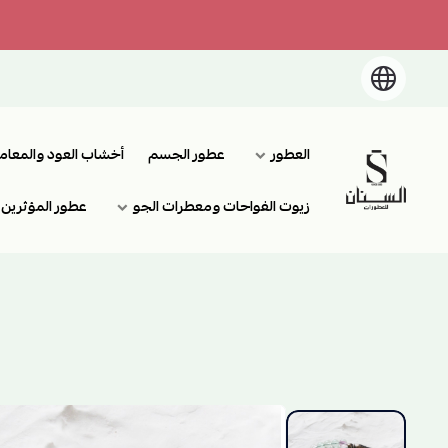
العطور
عطور الجسم
أخشاب العود والمعام
السنان للعطور والعسل الطبيعي
زيوت الفواحات ومعطرات الجو
عطور المؤثرين