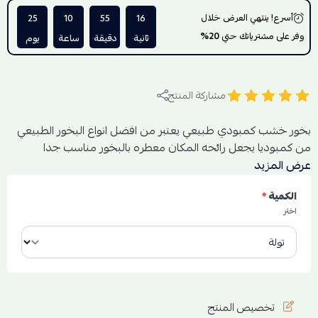
أسرع! ينتهي العرض خلال
16
55
10
25
وفر على مشترياتك حتي
20%
ثانية
دقيقة
ساعة
يوم
مشاركة المنتج
بخور خشب كمبودي طبيعي يعتبر من افضل انواع البخور الطبيعي
من كمبوديا يجعل رائحه المكان معطره بالبخور مناسب جدا
للمناسبات الزواج والضيافة
عرض المزيد
الكمية
*
اختر
تخصيص المنتج