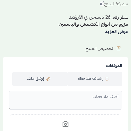
مشاركة المنتج
عطر رقم 26 ديسجن بي الأروكيد
مزيج من أنواع الكشمش والياسمين
مضافاً لها لمسات التوابل ومجموعة من الروائح العطرية الفاخرة
عرض المزيد
تصنع حولك هالة عطرية قوية وفواحة تظهر في المكان مع أول
إطلالة لك،
تخصيص المنتج
العطر يناسب كل محافلك ومجتمعاتك المختلفة.
بتركيز أقوى وثبات أكبر.
المرفقات
الجنس: للجنسين
إضافة ملاحظة
إرفاق ملف
الحجم:50 مل
التركيز: باريفيوم 30%
العائلة العطرية: شرقية
المكونات:
القمة العطرية : الكشمش الاسود -الياسمين -البرغموث
الوسط العطري : الاوركيد -التوابل -نوتات الفواكة
القاعدة العطرية : الشيكولاتة المكسيكة - الباتشولي - البخور