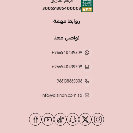
الرقم الضريبي
300551385400003
روابط مهمة
تواصل معنا
+966540439309
+966540439309
966138660306
info@alsinan.com.sa