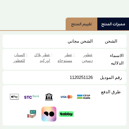
مميزات المنتج
تقييم المنتج
الشحن
الشحن مجاني
عطور
|
عطر
|
عطر بلاك
|
السنان
الاسماء
دسجن
مستوحاه
اوركيد
للعطور
الدلاليه
رقم الموديل
1120251126
طرق الدفع