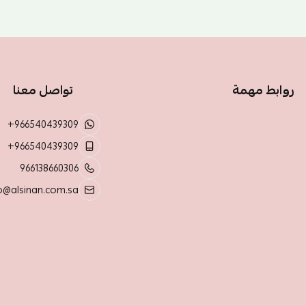
روابط مهمة
تواصل معنا
+966540439309
+966540439309
966138660306
o@alsinan.com.sa