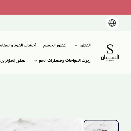
العطور
عطور الجسم
أخشاب العود والمعام
السنان للعطور والعسل الطبيعي
زيوت الفواحات ومعطرات الجو
عطور المؤثرين