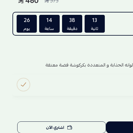
460
575
26
14
38
12
ثانية
دقيقة
ساعة
يوم
وانه الجذابة و المتعددة بكركوشة فضة معتقة
اشتري الآن