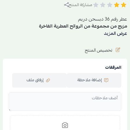
مشاركة المنتج
عطر رقم 36 ديسجن دريم
مزيج من مجموعة من الروائح العطرية الفاخرة
تصنع حولك هالة عطرية قوية وفواحة تظهر في المكان مع أول
عرض المزيد
إطلالة لك،
العطر يناسب كل محافلك ومجتمعاتك المختلفة.
تخصيص المنتج
بتركيز أقوى وثبات أكبر.
المرفقات
الجنس: للجنسين
الحجم:50 مل
إضافة ملاحظة
إرفاق ملف
التركيز: باريفيوم 30%
العائلة العطرية: شرقية
المكونات:
القمة العطرية :الماندرين
الوسط العطري : الكمثرى
القاعدة العطرية : المسك - الامبريت - الجاوي