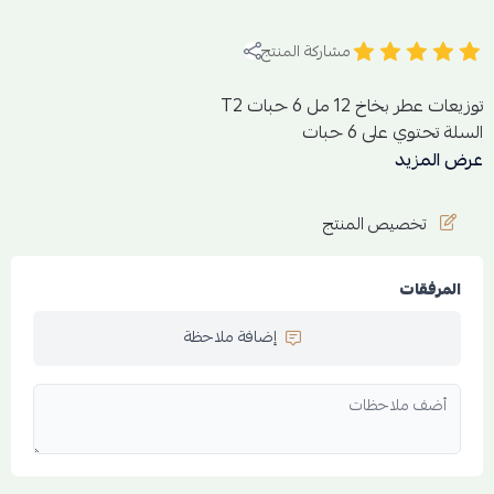
مشاركة المنتج
توزيعات عطر بخاخ 12 مل 6 حبات T2
السلة تحتوي على 6 حبات
عرض المزيد
الرائحة خلطه خاصة
التركيبة الهرمية
تخصيص المنتج
القمة / فلفل وردي - زهر البرتقال - البودر
الوسط / القطن - العنبر
المرفقات
القاعدة / المسك - الباتشولي
إضافة ملاحظة