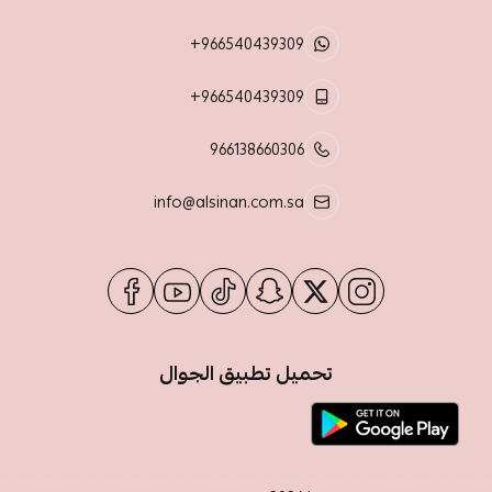
+966540439309
+966540439309
966138660306
info@alsinan.com.sa
تحميل تطبيق الجوال