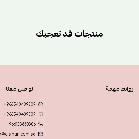
منتجات قد تعجبك
روابط مهمة
تواصل معنا
+966540439309
+966540439309
966138660306
o@alsinan.com.sa