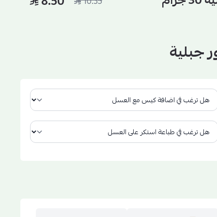
رام
8.50
10.35
 جبلية