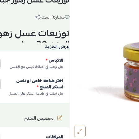
توزيعات عسل زهور جبلية 30 ج
مشاركة المنتج
توزيعات عسل زهور
الوزن 30 جرام
عرض المزيد
المنشا افغانستان
الاكياس
*
العلبة زجاج
هل ترغب في اضافة كيس مع العسل
اختر طباعة خاص او نفس
استكر المنتج
*
هل ترغب في طباعة استكر على العسل
تخصيص المنتج
المرفقات