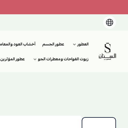
العطور
عطور الجسم
أخشاب العود والمعام
السنان للعطور والعسل الطبيعي
زيوت الفواحات ومعطرات الجو
عطور المؤثرين