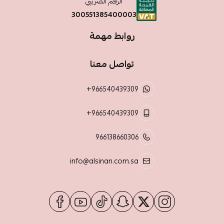
الرقم الضريبي
300551385400003
روابط مهمة
تواصل معنا
+966540439309
+966540439309
966138660306
info@alsinan.com.sa