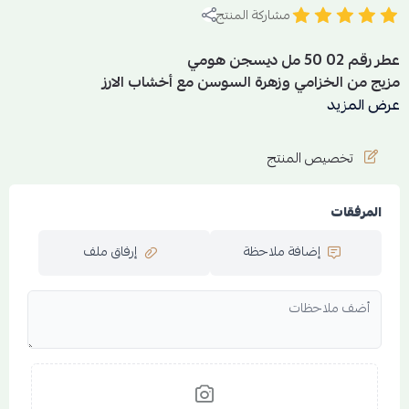
مشاركة المنتج
عطر رقم 02 50 مل ديسجن هومي
مزيج من الخزامي وزهرة السوسن مع أخشاب الارز
تصنع حولك هالة عطرية قوية وفواحة تظهر في المكان مع أول
عرض المزيد
إطلالة لك،
العطر يناسب كل محافلك ومجتمعاتك المختلفة.
تخصيص المنتج
بتركيز أقوى وثبات أكبر.
المرفقات
الجنس: رجالي
الحجم:50 مل
إضافة ملاحظة
إرفاق ملف
التركيز: باريفيوم 30%
العائلة العطرية: اروما
المكونات:
القمة العطرية : الخزامي - الليمون
الوسط العطري : أمبريت - الكمثرى
القاعدة العطرية : نجيل الهند - اخشاب الارز - جلود