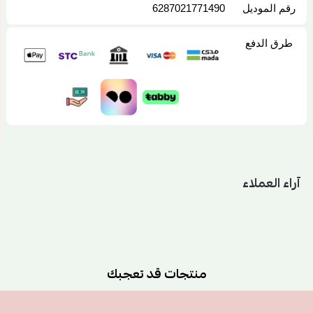
رقم الموديل
6287021771490
طرق الدفع
آراء العملاء
منتجات قد تعجبك