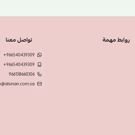
روابط مهمة
تواصل معنا
+966540439309
+966540439309
966138660306
o@alsinan.com.sa