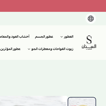
العطور
عطور الجسم
أخشاب العود والمعام
السنان للعطور والعسل الطبيعي
زيوت الفواحات ومعطرات الجو
عطور المؤثرين