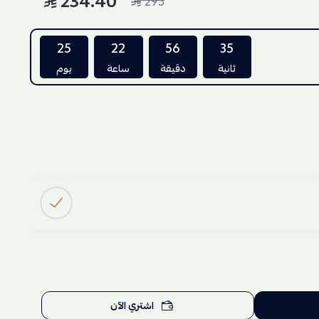
234.40
293
25
22
56
34
ثانية
دقيقة
ساعة
يوم
اشتري الآن