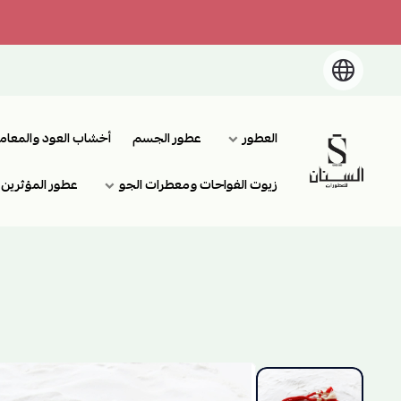
العطور
عطور الجسم
أخشاب العود والمعام
السنان للعطور والعسل الطبيعي
زيوت الفواحات ومعطرات الجو
عطور المؤثرين