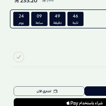
235.20
294
24
09
49
45
ثانية
دقيقة
ساعة
يوم
اشتري الآن