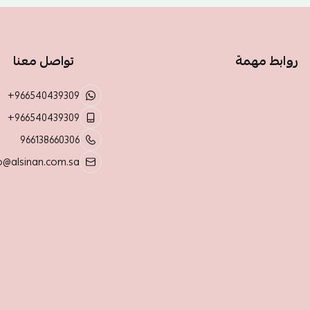
روابط مهمة
تواصل معنا
+966540439309
+966540439309
966138660306
o@alsinan.com.sa