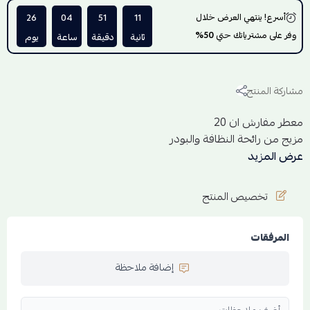
أسرع! ينتهي العرض خلال
11
51
04
26
وفر على مشترياتك حتي
50%
ثانية
دقيقة
ساعة
يوم
مشاركة المنتج
معطر مفارش ان 20
مزيج من رائحة النظافة والبودر
يستخدم لتعطير المفارش والملابس والسجاد والمنزل
عرض المزيد
وغرف النوم وخزانات الملابس حيث يتميز بتركيزه وثباته
الحجم / 300 مل
تخصيص المنتج
المرفقات
إضافة ملاحظة