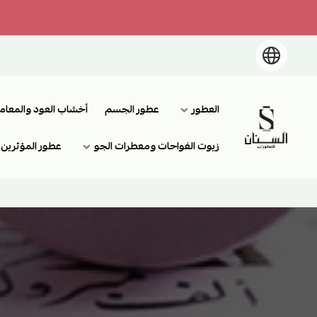
العطور
عطور الجسم
أخشاب العود والمعام
السنان للعطور والعسل الطبيعي
زيوت الفواحات ومعطرات الجو
عطور المؤثرين