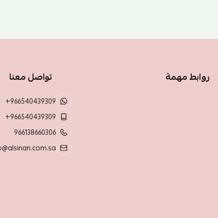
روابط مهمة
تواصل معنا
+966540439309
+966540439309
966138660306
o@alsinan.com.sa