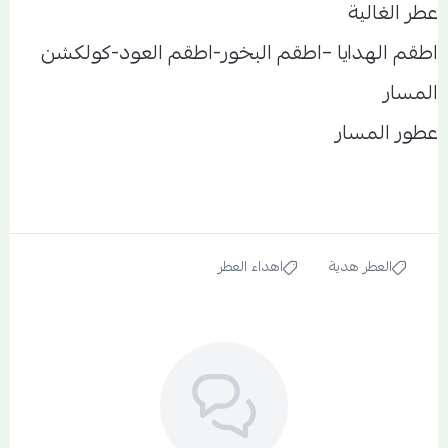
عطر الغالية
اطقم الهدايا –اطقم البخور-اطقم العود-كولكشن
المسار
عطور المسار
العطر هدية
اهداء العطر