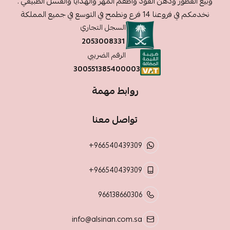
وبيع العطور ودهن العود واطقم المهر والهدايا والعسل الطبيعي .
نخدمكم في فروعنا 14 فرع ونطمح في التوسع في جميع المملكة
السجل التجاري
2053008331
الرقم الضريبي
300551385400003
روابط مهمة
تواصل معنا
+966540439309
+966540439309
966138660306
info@alsinan.com.sa