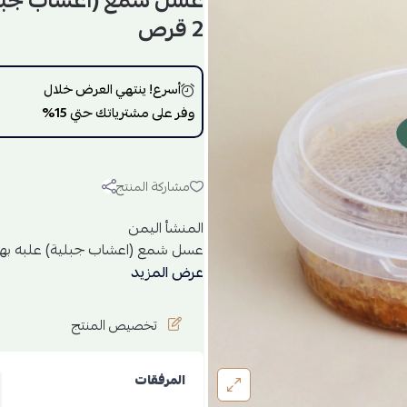
عسل شمع (اعشاب جبلية
2 قرص
أسرع! ينتهي العرض خلال
وفر على مشترياتك حتي
15%
مشاركة المنتج
المنشأ اليمن
عسل شمع (اعشاب جبلية) علبه بها عدد
حيث يتم انتاجه بين موسم السدر و
عرض المزيد
الاخرى مثل زهرة عشبة االضهيانة
تخصيص المنتج
المرفقات