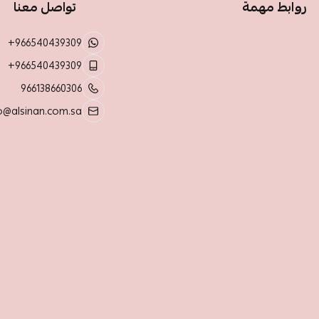
روابط مهمة
تواصل معنا
+966540439309
+966540439309
966138660306
o@alsinan.com.sa