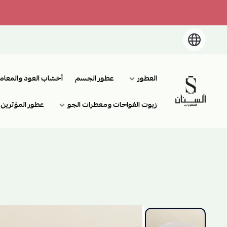
العطور
عطور الجسم
أخشاب العود والمعام
السنان للعطور والعسل الطبيعي
زيوت الفواحات ومعطرات الجو
عطور المؤثرين