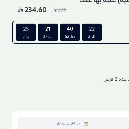
) علبه بها عدد
234.60
276
25
21
40
21
ثانية
دقيقة
ساعة
يوم
 2 قرص
موسم السمرة ويتغذى على زهور السدر و السمرة والاعشاب
إضافة ملاحظة