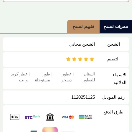
مميزات المنتج
تقييم المنتج
الشحن
الشحن مجاني
التقييم
السنان
|
عطور
|
طور
|
عطر كريد
الاسماء
للعطور
دسجن
مستوحاة
وايت
الدلاليه
رقم الموديل
1120251125
طرق الدفع