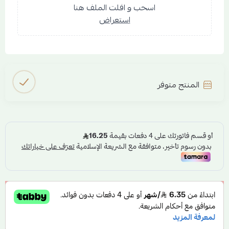
القاعدة العطرية : الورد - خشب الارز - المسك
اسحب و افلت الملف هنا
استعراض
المنتج متوفر