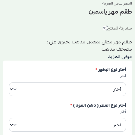
السعر شامل الضريبة
طقم مهر ياسمين
مشاركة المنتج
طقم مهر مطلي بمعدن مذهب يحتوي على :
مصحف مذهب
كرستاله للعطر
عرض المزيد
علبه مذهبه للبخور
أختر نوع البخور
*
مكان مخصص لوضع المهر
أختر
كما يوجد امكانيه طباعه عباره خاصه
أختر نوع العطر ( دهن العود )
*
أختر